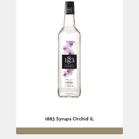
1883 Syrups Orchid 1L