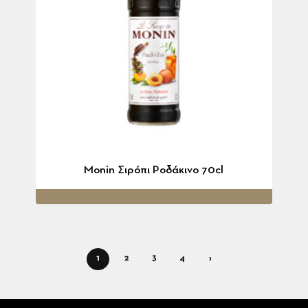
Monin Σιρόπι Ροδάκινο 70cl
1
2
3
4
›