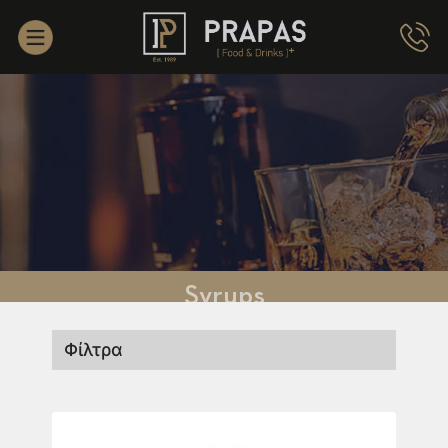
Syrups
Φίλτρα
Brand Name