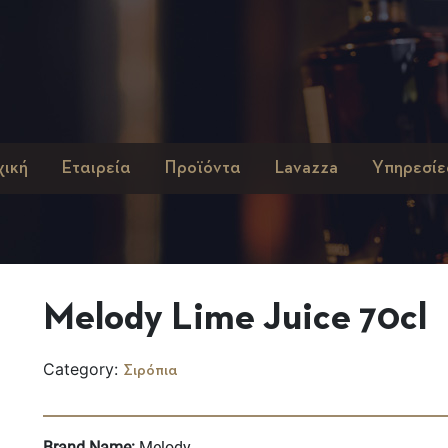
χική
Εταιρεία
Προϊόντα
Lavazza
Υπηρεσίε
Melody Lime Juice 70cl
Category:
Σιρόπια
Brand Name:
Melody