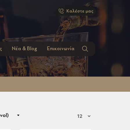
Καλέστε μας
ς
Νέα & Blog
Επικοινωνία
vol)