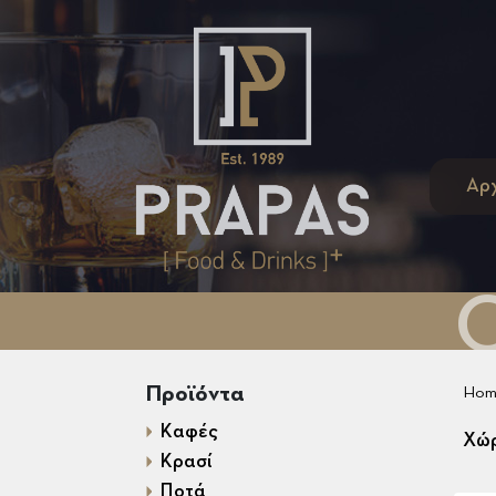
Αρ
Προϊόντα
Hom
Καφές
Χώ
Κρασί
Ποτά