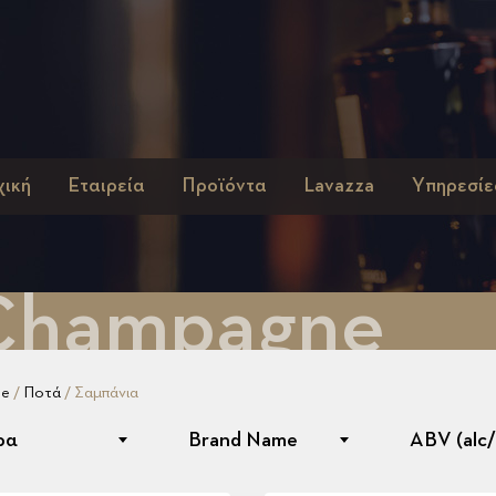
χική
Εταιρεία
Προϊόντα
Lavazza
Υπηρεσίε
Champagne
e
/
Ποτά
/ Σαμπάνια
ρα
Brand Name
ABV (alc/