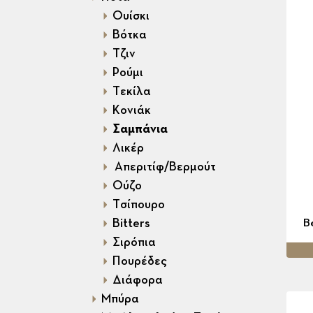
Ουίσκι
Βότκα
Τζιν
Ρούμι
Τεκίλα
Κονιάκ
Σαμπάνια
Λικέρ
Απεριτίφ/Βερμούτ
Ούζο
Τσίπουρο
Bitters
B
Σιρόπια
Πουρέδες
Διάφορα
Μπύρα