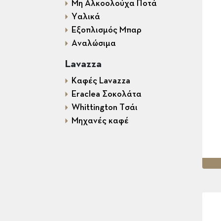
Μη Αλκοολούχα Ποτά
Υαλικά
Εξοπλισμός Mπαρ
Αναλώσιμα
Lavazza
Καφές Lavazza
Eraclea Σοκολάτα
Whittington Τσάι
Μηχανές καφέ