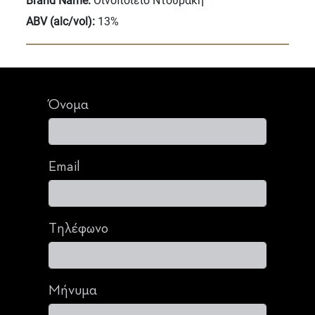
Brand Name:
Οινοποιείο Ντουράκη
ABV (alc/vol):
13%
Όνομα
Email
Τηλέφωνο
Μήνυμα