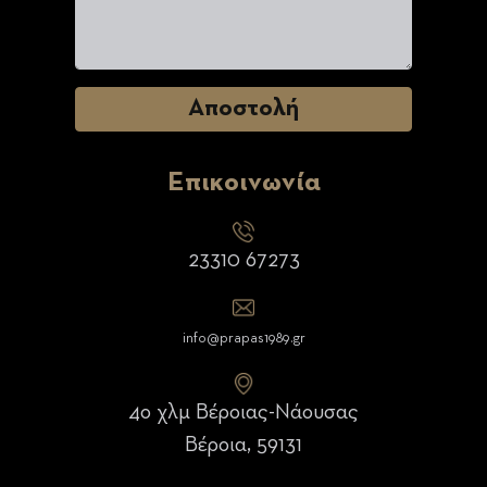
Επικοινωνία
23310 67273
info@prapas1989.gr
4ο χλμ Βέροιας-Νάουσας
Βέροια, 59131