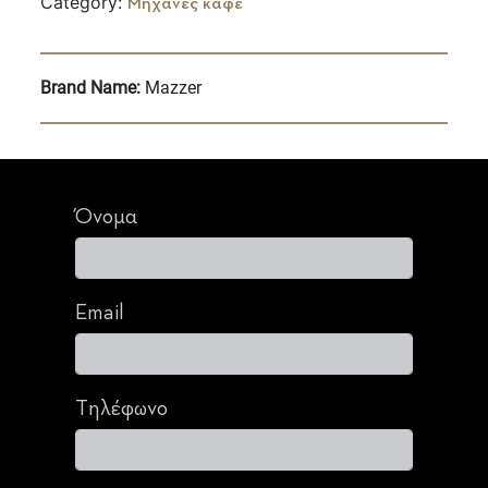
Category:
Μηχανές καφέ
Brand Name:
Mazzer
Όνομα
Email
Τηλέφωνο