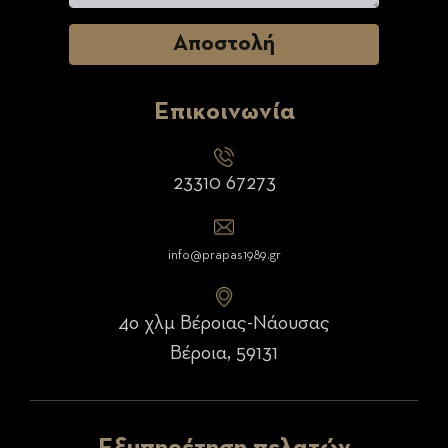
Επικοινωνία
23310 67273
info@prapas1989.gr
4ο χλμ Βέροιας-Νάουσας
Βέροια, 59131
Εξυπηρέτηση πελατών