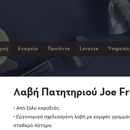
χική
Εταιρεία
Προϊόντα
Lavazza
Υπηρεσίε
Λαβή Πατητηριού Joe F
• Από ξύλο καρυδιάς.
• Εργονομικά σχεδιασμένη λαβή με κομψές γραμμέ
σταθερό πάτημα.