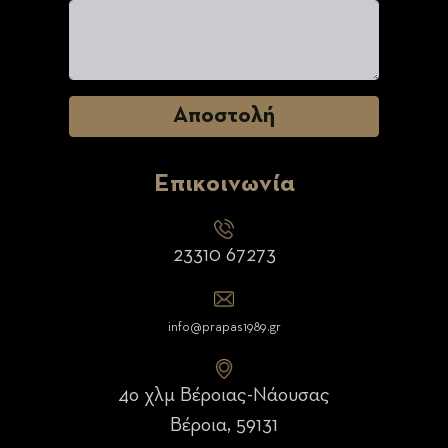
Επικοινωνία
23310 67273
info@prapas1989.gr
4ο χλμ Βέροιας-Νάουσας
Βέροια, 59131