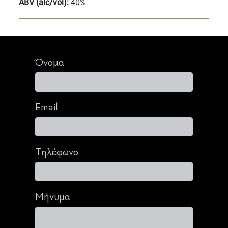
ABV (alc/vol):
40%
Όνομα
Email
Τηλέφωνο
Μήνυμα