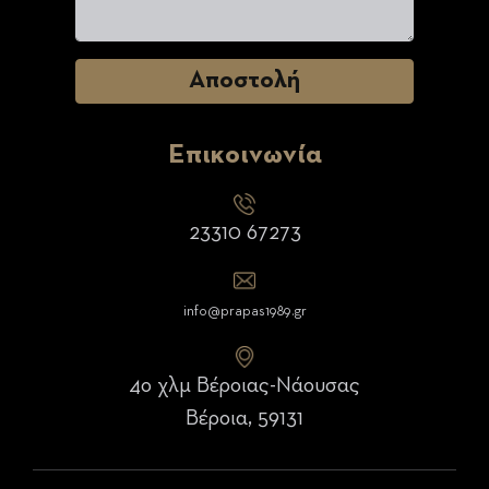
Επικοινωνία
23310 67273
info@prapas1989.gr
4ο χλμ Βέροιας-Νάουσας
Βέροια, 59131