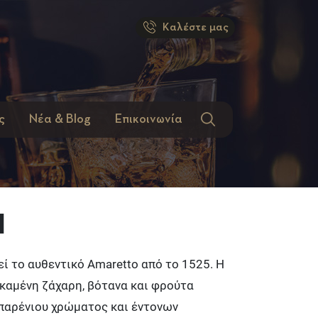
Καλέστε μας
ς
Νέα & Blog
Επικοινωνία
l
λεί το αυθεντικό Amaretto από το 1525. Η
καμένη ζάχαρη, βότανα και φρούτα
μπαρένιου χρώματος και έντονων