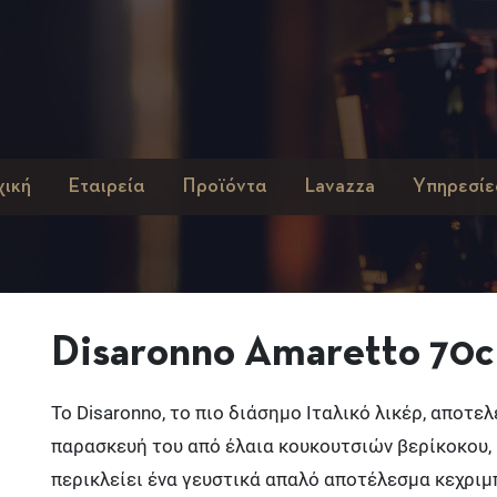
χική
Εταιρεία
Προϊόντα
Lavazza
Υπηρεσίε
Disaronno Amaretto 70c
Το Disaronno, το πιο διάσημο Ιταλικό λικέρ, αποτε
παρασκευή του από έλαια κουκουτσιών βερίκοκου, 
περικλείει ένα γευστικά απαλό αποτέλεσμα κεχρι