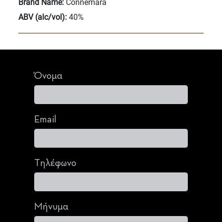
Brand Name:
Connemara
ABV (alc/vol):
40%
Όνομα
Email
Τηλέφωνο
Μήνυμα