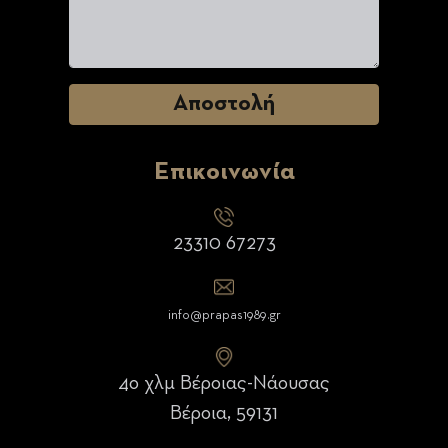
Επικοινωνία
23310 67273
info@prapas1989.gr
4ο χλμ Βέροιας-Νάουσας
Βέροια, 59131